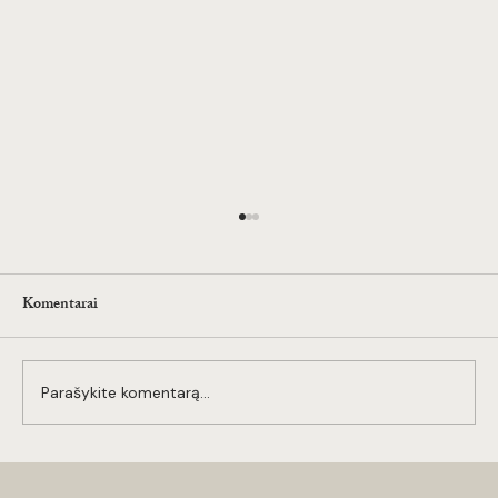
Komentarai
Parašykite komentarą...
Laisvai samdomi darbuotojai ir konsultantai