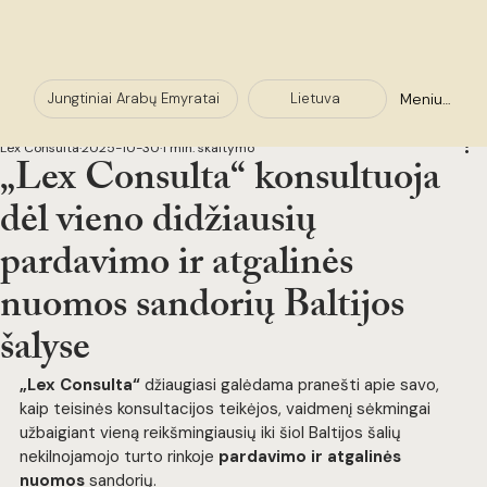
Meniu +
Lietuva
Jungtiniai Arabų Emyratai
Lex Consulta
2025-10-30
1 min. skaitymo
„Lex Consulta“ konsultuoja
dėl vieno didžiausių
pardavimo ir atgalinės
nuomos sandorių Baltijos
šalyse
„Lex Consulta“
 džiaugiasi galėdama pranešti apie savo, 
kaip teisinės konsultacijos teikėjos, vaidmenį sėkmingai 
užbaigiant vieną reikšmingiausių iki šiol Baltijos šalių 
nekilnojamojo turto rinkoje 
pardavimo ir atgalinės 
nuomos
 sandorių.