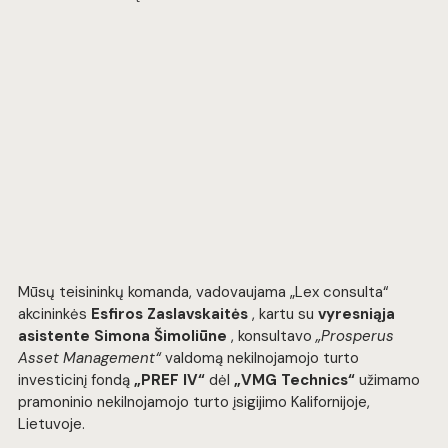
Mūsų teisininkų komanda, vadovaujama „Lex consulta“ 
akcininkės 
Esfiros Zaslavskaitės
 , kartu su 
vyresniąja 
asistente Simona Šimoliūne
 , konsultavo 
„Prosperus 
Asset Management“
 valdomą nekilnojamojo turto 
investicinį fondą 
„PREF IV“
 dėl 
„VMG Technics“
 užimamo 
pramoninio nekilnojamojo turto įsigijimo Kalifornijoje, 
Lietuvoje.