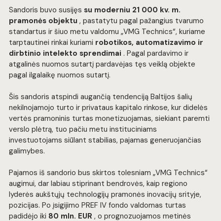
Sandoris buvo susijęs 
su moderniu 21 000 kv. m. 
pramonės objektu
 , pastatytu pagal pažangius tvarumo 
standartus ir šiuo metu valdomu „VMG Technics“, kuriame 
tarptautinei rinkai kuriami 
robotikos, automatizavimo ir 
dirbtinio intelekto sprendimai
 . Pagal pardavimo ir 
atgalinės nuomos sutartį pardavėjas tęs veiklą objekte 
pagal ilgalaikę nuomos sutartį.
Šis sandoris atspindi augančią tendenciją Baltijos šalių 
nekilnojamojo turto ir privataus kapitalo rinkose, kur didelės 
vertės pramoninis turtas monetizuojamas, siekiant paremti 
verslo plėtrą, tuo pačiu metu instituciniams 
investuotojams siūlant stabilias, pajamas generuojančias 
galimybes.
Pajamos iš sandorio bus skirtos tolesniam „VMG Technics“ 
augimui, dar labiau stiprinant bendrovės, kaip regiono 
lyderės aukštųjų technologijų pramonės inovacijų srityje, 
pozicijas. Po įsigijimo PREF IV fondo valdomas turtas 
padidėjo iki 
80 mln. EUR
 , o prognozuojamos metinės 