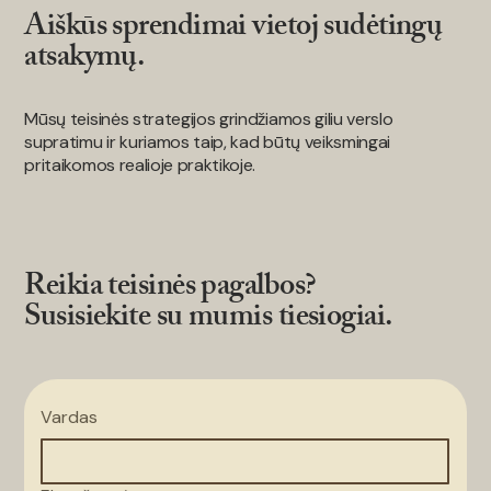
JAE – ar esate FTA radare?
Aiškūs sprendimai vietoj sudėtingų
atsakymų.
Mūsų teisinės strategijos grindžiamos giliu verslo
supratimu ir kuriamos taip, kad būtų veiksmingai
pritaikomos realioje praktikoje.
Reikia teisinės pagalbos?
Susisiekite su mumis tiesiogiai.
Vardas