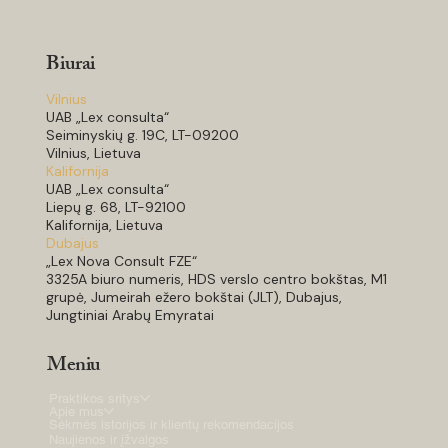
Biurai
Vilnius
UAB „Lex consulta“
Seiminyskių g. 19C, LT-09200
Vilnius, Lietuva
Kalifornija
UAB „Lex consulta“
Liepų g. 68, LT-92100
Kalifornija, Lietuva
Dubajus
„Lex Nova Consult FZE“
3325A biuro numeris, HDS verslo centro bokštas, M1
grupė, Jumeirah ežero bokštai (JLT), Dubajus,
Jungtiniai Arabų Emyratai
Meniu
Praktikos sritys
Apie mus
Sėkmės istorijos ir klientų rekomendacijos
Naujienos ir įžvalgos