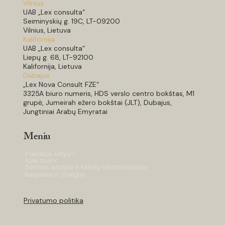
Vilnius
UAB „Lex consulta“
Seiminyskių g. 19C, LT-09200
Vilnius, Lietuva
Kalifornija
UAB „Lex consulta“
Liepų g. 68, LT-92100
Kalifornija, Lietuva
Dubajus
„Lex Nova Consult FZE“
3325A biuro numeris, HDS verslo centro bokštas, M1
grupė, Jumeirah ežero bokštai (JLT), Dubajus,
Jungtiniai Arabų Emyratai
Meniu
Praktikos sritys
Apie mus
Sėkmės istorijos ir klientų rekomendacijos
Naujienos ir įžvalgos
Privatumo politika