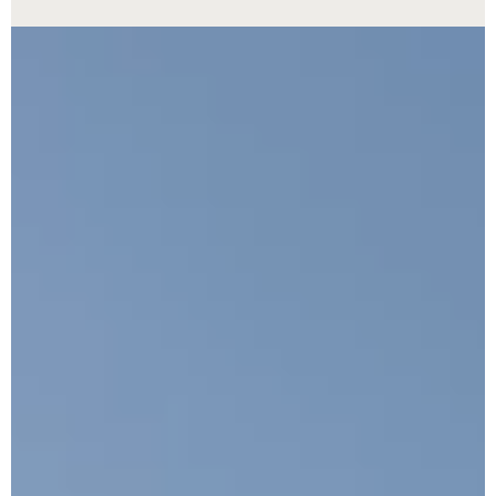
Teisinių paslaugų bendrovė „Lex Consulta“ pradeda naują etapą 
įmonė plečia veiklą ir tampa tarptautiniu prekių ženklu. Nuo šiol
paslaugos bus teikiamos ne tik Lietuvoje, bet ir Europoje bei
Jungtiniuose Arabų Emyratuose (JAE). Nors juridiniai vienetai
skirtingose šalyse veikia savarankiškai, jie veikia po vieningu
prekių ženklu – „Lex Consulta“, stiprindama pozicijas tiek
Europoje, tiek Artimuosiuose Rytuose.