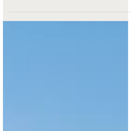
2025-10-30
1 min. skaitymo
„Lex Consulta“ konsultuoja dėl vieno
didžiausių pardavimo ir atgalinės nuomos
sandorių Baltijos šalyse
„Lex Consulta“ džiaugiasi galėdama pranešti apie savo, kaip
teisinės konsultacijos teikėjos, vaidmenį sėkmingai užbaigiant
vieną reikšmingiausių iki šiol Baltijos šalių nekilnojamojo turto
rinkoje pardavimo ir atgalinės nuomos sandorių. Mūsų teisininkų
komanda, vadovaujama „Lex consulta“ akcininkės Esfiros
Zaslavskaitės , kartu su vyresniąja asistente Simona Šimoliūne ,
konsultavo „Prosperus Asset Management“ valdomą
nekilnojamojo turto investicinį fondą „PREF IV“ dėl „